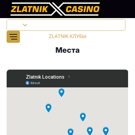
RU
ZLATNIK КЛУБЫ
Места