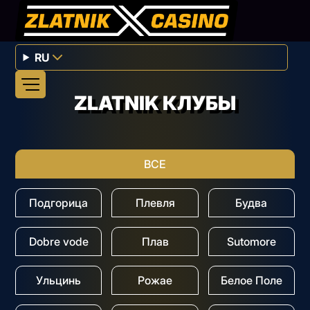
RU
ZLATNIK КЛУБЫ
ВСЕ
Подгорица
Плевля
Будва
Dobre vode
Плав
Sutomore
Ульцинь
Рожае
Белое Поле