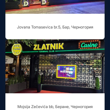
Jovana Tomasevica br.5, Бар, Черногория
Mojsija Zečevića bb, Беране, Черногория