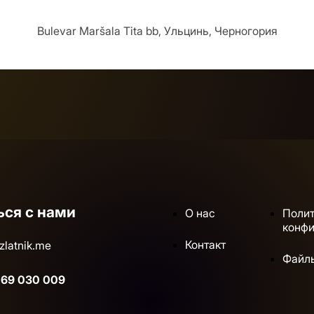
Bulevar Maršala Tita bb, Ульцинь, Черногория
ься с нами
О нас
Поли
конф
Контакт
zlatnik.me
Файлы
 69 030 009