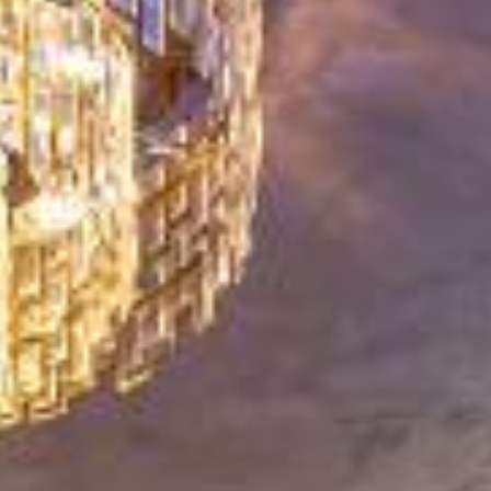
ДОБРО ПОЖАЛОВАТЬ В ZLATNIK
Что делает Zlatnik лучшим
местом для игр для взрослых?
Слот-клубы Zlatnik работают в Черногории с 2008
года и сегодня представляют собой одну из самых
известных и обширных сетей игровых клубов в
стране, с более чем 20 локациями по всей
территории. Наша цель — предоставить игрокам