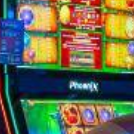
CASH RUNNER
BAR AND 7