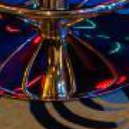
Подпишитесь на
эксклюзивные обновления!
ПОДПИШИТЕСЬ СЕЙЧАС
Рабочее время
Каждый день (с понедельника по воскресенье)
00:00h - 24:00h