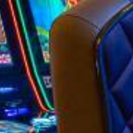
RED HOT BURNING
Просмотреть все игры
ДЖЕКПОТЫ КЛУБНЫХ СЛОТОВ
Получайте удовольствие и
выигрывайте призы в местном
слот-клубе!
Одной из ключевых особенностей Zlatnik является
уникальная система джекпотов, не имеющая