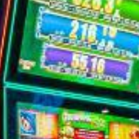
300+
Джекпоты
ПРИСОЕДИНЯЙТЕСЬ К НАМ
Погрузитесь в захватывающий
мир слот-игр, созданных с
интеллектом и точностью.