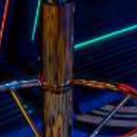
ещё больше удовольствия и вознаграждений.
Zlatnik — это не просто игровое пространство, это
полноценный опыт, где сочетаются азарт,
атмосфера и реальные награды. Благодаря широкой
сети клубов, современной технике, инновационной
системе джекпотов и высокому уровню сервиса,
Zlatnik стал первым выбором игроков по всей
Черногории.
Просмотр местоположений клубов