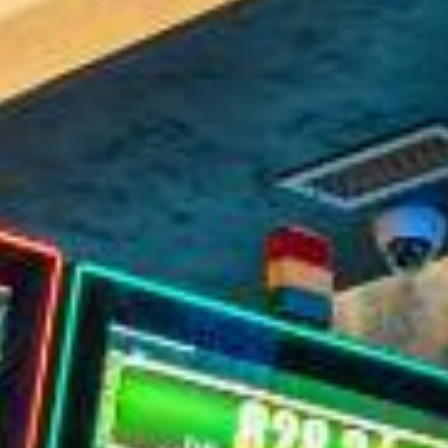
БАРАМИ
УЮТНАЯ АТМОСФЕРА
20+
Места расположения клубов
10+
Годы опыта