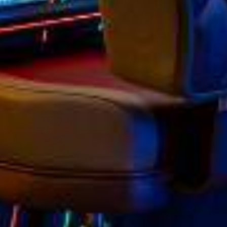
аналогов на рынке. Игроки могут выиграть
глобальный Grand Jackpot до 100 000 евро —
крупнейший в регионе, а также Mega Jackpot до 10
000 евро, который разыгрывается каждые 10 дней.
Кроме того, у нас есть временные джекпоты,
которые гарантированно выпадают ежечасно с
18:00 до полуночи, а также акция «Золотой дождь»,
которая активируется один раз в день в случайное
время, но обязательно в течение текущих суток.
Для постоянных игроков предусмотрена программа
лояльности. Используя карту Zlatnik Loyalty, гости
получают кэшбэк во время игры, участвуют в
розыгрышах призов и получают индивидуальные
бонусы, основанные на их игровой активности. Это
позволяет нашим постоянным клиентам получать