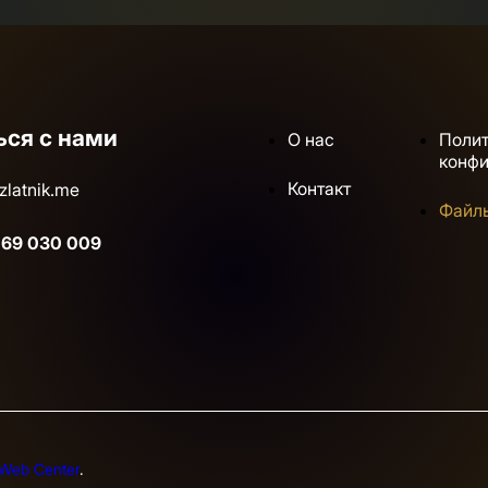
ься с нами
О нас
Поли
конф
Контакт
zlatnik.me
Файлы
 69 030 009
Web Center
.