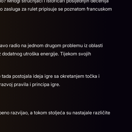
lo? Mnogi stručnjaci i istoričari posljednjih decenija
 dio zasluga za rulet pripisuje se poznatom francuskom
apravo radio na jednom drugom problemu iz oblasti
 dodatnog utroška energije. Tijekom svojih
e tada postojala ideja igre sa okretanjem točka i
zvoj pravila i principa igre.
no razvijao, a tokom stoljeća su nastajale različite