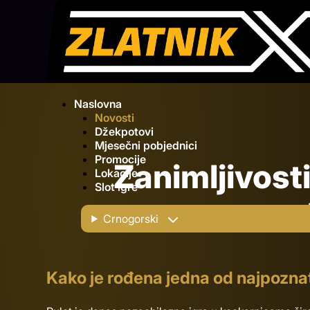
Naslovna
Novosti
Džekpotovi
Mjesečni pobjednici
Promocije
Zanimljivosti
Lokacije
Slot igre
s
Crnogorski
Kako je rođena jedna od najpoznat