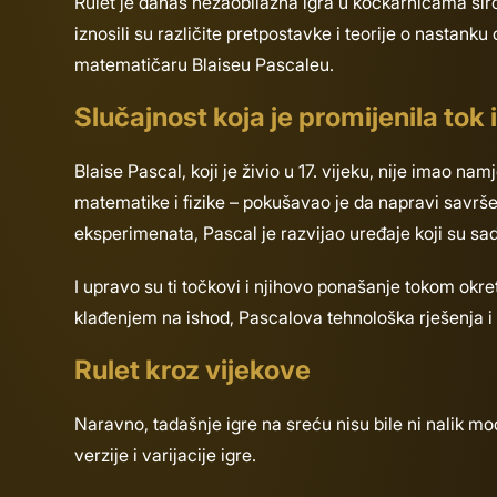
Rulet je danas nezaobilazna igra u kockarnicama širom 
iznosili su različite pretpostavke i teorije o nastan
matematičaru Blaiseu Pascaleu.
Slučajnost koja je promijenila tok i
Blaise Pascal, koji je živio u 17. vijeku, nije imao
matematike i fizike – pokušavao je da napravi savrš
eksperimenata, Pascal je razvijao uređaje koji su sad
I upravo su ti točkovi i njihovo ponašanje tokom okret
klađenjem na ishod, Pascalova tehnološka rješenja i m
Rulet kroz vijekove
Naravno, tadašnje igre na sreću nisu bile ni nalik 
verzije i varijacije igre.