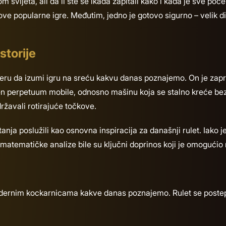
svijeta, ali da li ste se ikada zapitali kako i kada je sve poče
ku ove popularne igre. Međutim, jedno je gotovo sigurno – velik
storije
 namjeru da izumi igru na sreću kakvu danas poznajemo. On je z
en perpetuum mobile, odnosno mašinu koja se stalno kreće bez
ržavali rotirajuće točkove.
anja poslužili kao osnovna inspiracija za današnji rulet. Iako j
atematičke analize bile su ključni doprinos koji je omogućio ra
modernim kockarnicama kakve danas poznajemo. Rulet se postepe