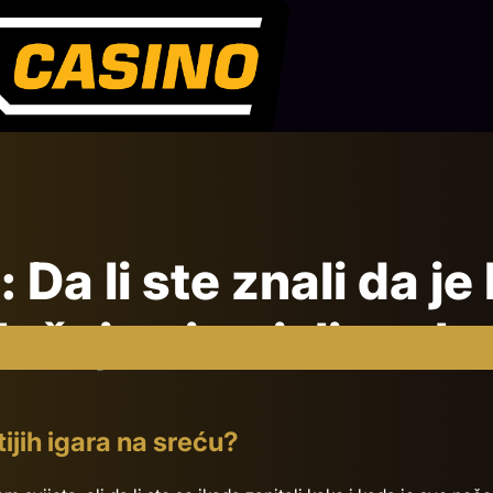
: Da li ste znali da je
lučajno izmislio rule
ijih igara na sreću?