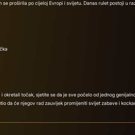
 se proširila po cijeloj Evropi i svijetu. Danas rulet postoji u r
očka
 i okretali točak, sjetite se da je sve počelo od jednog genijal
slutio da će njegov rad zauvijek promijeniti svijet zabave i kocka